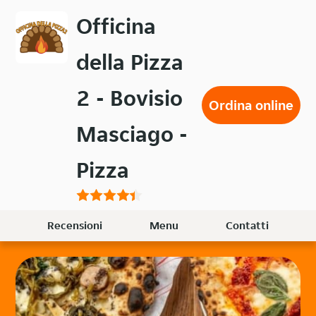
Passa
Officina
al
contenuto
della Pizza
principale
2 - Bovisio
Ordina online
Masciago -
Pizza
Recensioni
Menu
Contatti